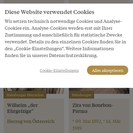
Diese Website verwendet Cookies
Wir setzen technisch notwendige Cookies und Analyse-
Cookies ein. Analyse-Cookies werden erst mit Ihrer
Zustimmung und ausschließlich für statistische Zwecke
verwendet. Details zu den einzelnen Cookies finden Sie in
den „Cookie-Einstellungen“. Weitere Informationen
finden Sie in unserer Datenschutzerklärung.
Cookie-Einstellungen
Alles akzeptieren
Habsburger Herrscher
Habsburger
Wilhelm „der
Zita von Bourbon-
Ehrgeizige“
Parma
Herzog von Österreich
* 09. Mai 1892, † 14. Mär
1989