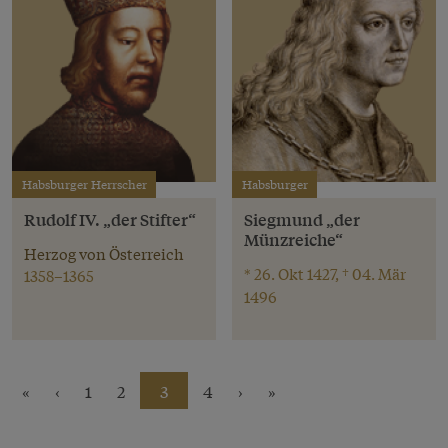
Habsburger Herrscher
Habsburger
Rudolf IV. „der Stifter“
Siegmund „der
Münzreiche“
Herzog von Österreich
* 26. Okt 1427, † 04. Mär
1358–1365
1496
«
‹
1
2
3
4
›
»