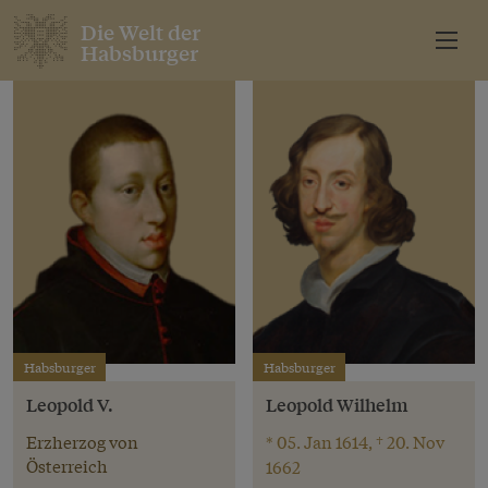
Die Welt der
Habsburger
Habsburger
Habsburger
Leopold V.
Leopold Wilhelm
Erzherzog von
* 05. Jan 1614, † 20. Nov
Österreich
1662