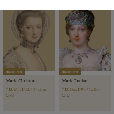
Habsburger
Habsburger
Marie Christine
Marie Louise
* 13. Mai 1742, † 24. Jun
* 12. Dez 1791, † 17. Dez
1798
1847