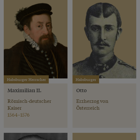
Habsburger Herrscher
Habsburger
Maximilian II.
Otto
Römisch-deutscher
Erzherzog von
Kaiser
Österreich
1564–1576