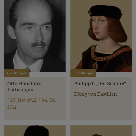
Habsburger
Habsburger
Otto Habsburg-
Philipp I. „der Schöne“
Lothringen
König von Kastilien
* 20. Nov 1912, † 04. Jul
2011