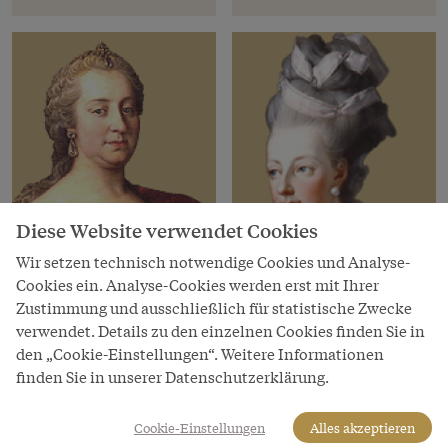
Diese Website verwendet Cookies
Wir setzen technisch notwendige Cookies und Analyse-
Cookies ein. Analyse-Cookies werden erst mit Ihrer
Habsburger Herrscher
Habsburger
Zustimmung und ausschließlich für statistische Zwecke
Maria Theresia
Marie Antoinette
verwendet. Details zu den einzelnen Cookies finden Sie in
den „Cookie-Einstellungen“. Weitere Informationen
Königin von Böhmen
* 02. Nov 1755, † 16. Okt
finden Sie in unserer Datenschutzerklärung.
und Ungarn
1793
1740–1780
Cookie-Einstellungen
Alles akzeptieren