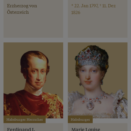
Erzherzog von
* 22. Jan 1797, † 11. Dez
Österreich
1826
Habsburger Herrscher
Habsburger
Ferdinand I.
Marie Louise