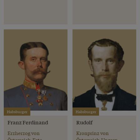
Habsburger
Habsburger
Franz Ferdinand
Rudolf
Erzherzog von
Kronprinz von
Österreich-Este
Österreich-Ungarn