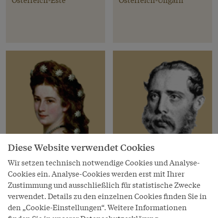
Diese Website verwendet Cookies
Wir setzen technisch notwendige Cookies und Analyse-
Cookies ein. Analyse-Cookies werden erst mit Ihrer
Habsburger
Habsburger
Zustimmung und ausschließlich für statistische Zwecke
Elisabeth
Karl Ludwig
verwendet. Details zu den einzelnen Cookies finden Sie in
den „Cookie-Einstellungen“. Weitere Informationen
* 24. Dez 1837, † 10. Sep
Erzherzog von