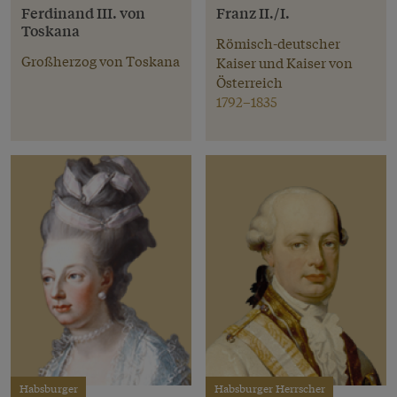
Ferdinand III. von
Franz II./I.
Toskana
Römisch-deutscher
Großherzog von Toskana
Kaiser und Kaiser von
Österreich
1792–1835
Habsburger
Habsburger Herrscher