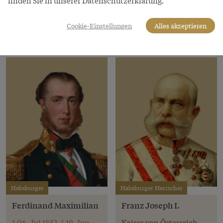
finden Sie in unserer Datenschutzerklärung.
Österreich
1898
Cookie-Einstellungen
Alles akzeptieren
Habsburger
Habsburger Herrscher
Ferdinand Maximilian
Franz Joseph I.
* 06. Jul 1832, † 19. Jun
Kaiser von Österreich