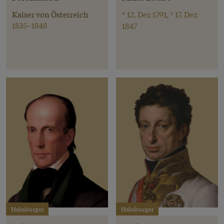
Kaiser von Österreich
* 12. Dez 1791, † 17. Dez
1835–1848
1847
Habsburger
Habsburger