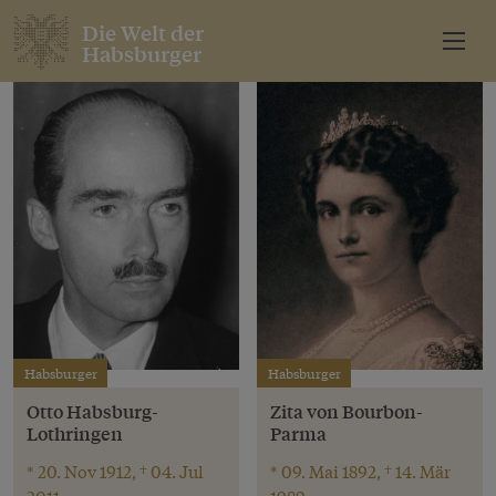
Die Welt der
Habsburger
Habsburger
Habsburger
Otto Habsburg-
Zita von Bourbon-
Lothringen
Parma
* 20. Nov 1912, † 04. Jul
* 09. Mai 1892, † 14. Mär