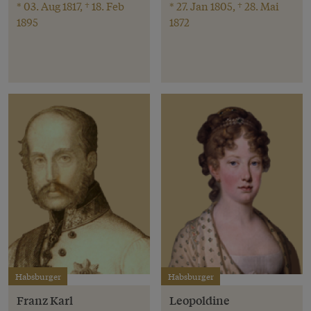
* 03. Aug 1817, † 18. Feb
* 27. Jan 1805, † 28. Mai
1895
1872
Habsburger
Habsburger
Franz Karl
Leopoldine