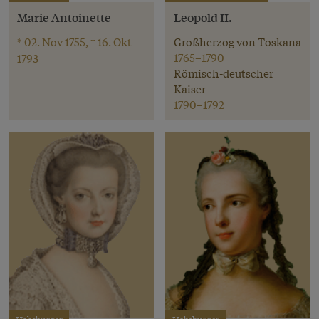
Marie Antoinette
Leopold II.
* 02. Nov 1755, † 16. Okt
Großherzog von Toskana
1765–1790
1793
Römisch-deutscher
Kaiser
1790–1792