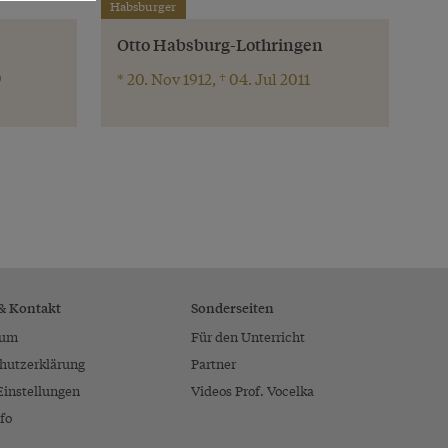
Habsburger
Otto Habsburg-Lothringen
9
* 20. Nov 1912, † 04. Jul 2011
 & Kontakt
Sonderseiten
sum
Für den Unterricht
hutzerklärung
Partner
Einstellungen
Videos Prof. Vocelka
fo