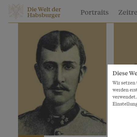
Die Welt der
Portraits
Zeitr
Habsburger
Diese We
Wir setzen
werden ers
verwendet. 
Einstellun