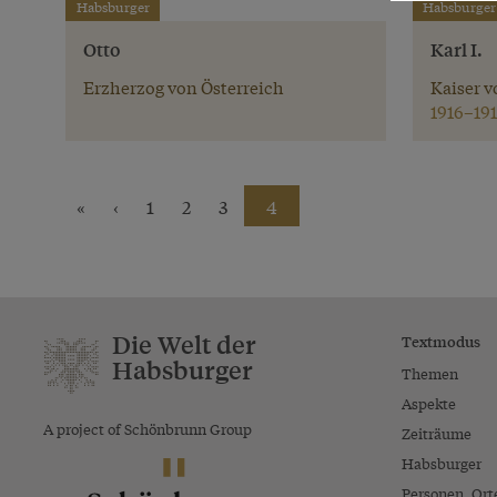
Habsburger
Habsburger
Otto
Karl I.
Erzherzog von Österreich
Kaiser v
1916–191
«
‹
1
2
3
4
Die Welt der
Textmodus
Habsburger
Themen
Aspekte
A project of Schönbrunn Group
Zeiträume
Habsburger
Personen, Ort