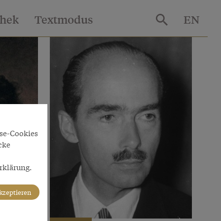
thek
Textmodus
EN
yse-Cookies
cke
rklärung.
akzeptieren