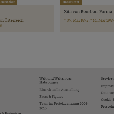
 Herrscher
Habsburger
Zita von Bourbon-Parma
on Österreich
* 09. Mai 1892, † 14. Mär 198
8
Welt und Welten der
Service
Habsburger
Impres
Eine virtuelle Ausstellung
Datensc
Facts & Figures
Cookie-
Team im Projektzeitraum 2008-
Pressein
2010
e & Ereignisse