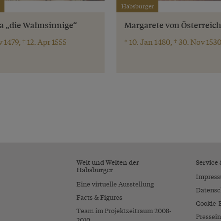
Habsburger
 „die Wahnsinnige“
Margarete von Österreich
 1479, † 12. Apr 1555
* 10. Jan 1480, † 30. Nov 153
Welt und Welten der
Service
Habsburger
Impres
Eine virtuelle Ausstellung
Datensc
Facts & Figures
Cookie-
Team im Projektzeitraum 2008-
Pressein
2010