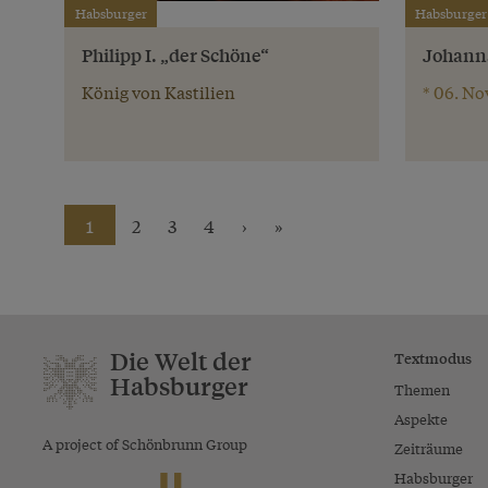
Habsburger
Habsburger
Philipp I. „der Schöne“
Johanna
König von Kastilien
* 06. Nov
1
2
3
4
›
»
Die Welt der
Textmodus
Habsburger
Themen
Aspekte
A project of Schönbrunn Group
Zeiträume
Habsburger