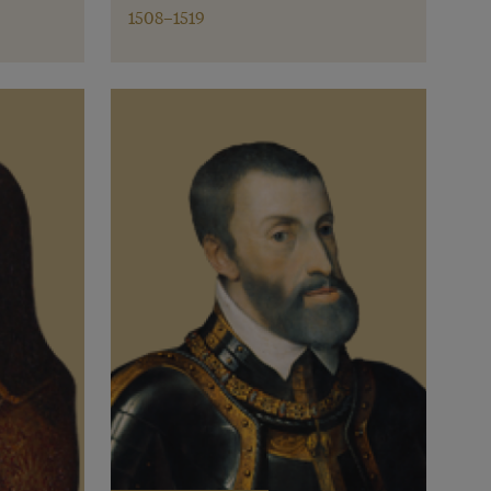
1508–1519