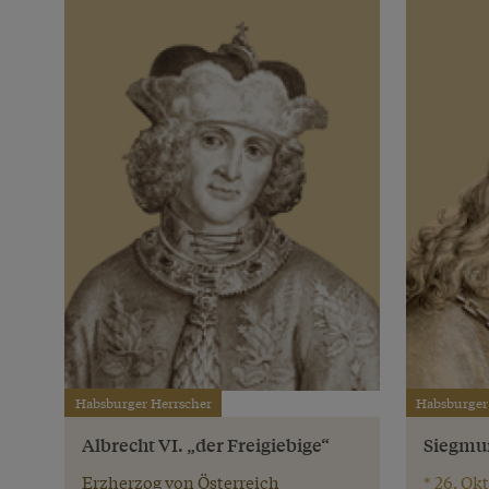
Habsburger Herrscher
Habsburger
Albrecht VI. „der Freigiebige“
Siegmu
Erzherzog von Österreich
* 26. Okt