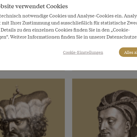
bsite verwendet Cookies
 technisch notwendige Cookies und Analyse-Cookies ein. Anal
t mit Ihrer Zustimmung und ausschließlich für statistische Zwe
Details zu den einzelnen Cookies finden Sie in den „Cookie-
 Herrscher
Habsburger Herrscher
gen“. Weitere Informationen finden Sie in unserer Datenschutze
 II. „der Weise“
Rudolf IV. „der Stifter“
von Österreich
Herzog von Österreich
Cookie-Einstellungen
Alles 
1358–1365