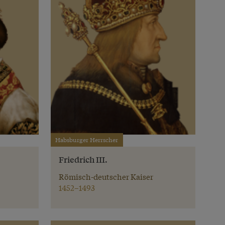
Habsburger Herrscher
Friedrich III.
Römisch-deutscher Kaiser
1452–1493