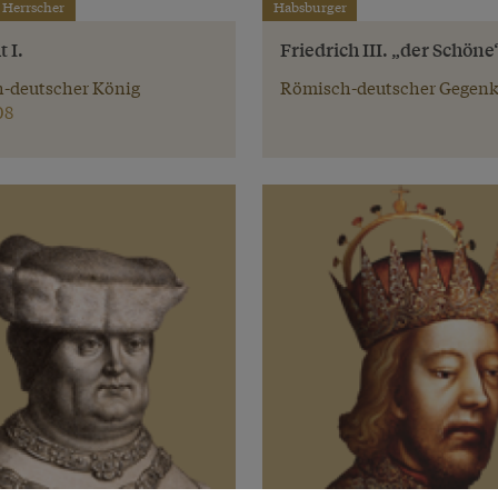
 Herrscher
Habsburger
 I.
Friedrich III. „der Schöne
-deutscher König
Römisch-deutscher Gegen
08