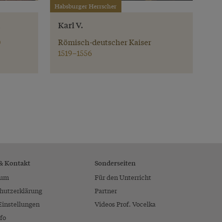
Habsburger Herrscher
Karl V.
0
Römisch-deutscher Kaiser
1519–1556
 & Kontakt
Sonderseiten
sum
Für den Unterricht
hutzerklärung
Partner
Einstellungen
Videos Prof. Vocelka
fo