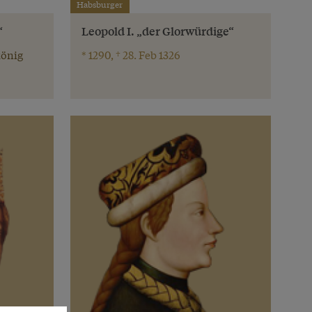
Habsburger
“
Leopold I. „der Glorwürdige“
könig
* 1290, † 28. Feb 1326