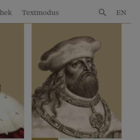
thek
Textmodus
EN