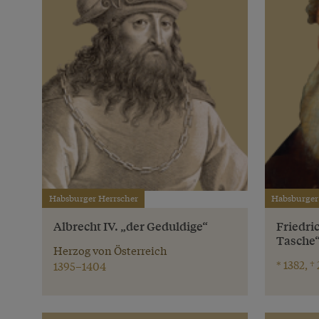
Habsburger Herrscher
Habsburger
Albrecht IV. „der Geduldige“
Friedric
Tasche
Herzog von Österreich
* 1382, †
1395–1404