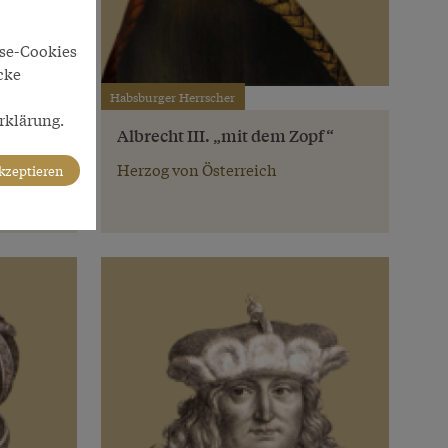
yse-Cookies
cke
Habsburger Herrscher
rklärung.
Albrecht III. „mit dem Zopf“
Herzog von Österreich
akzeptieren