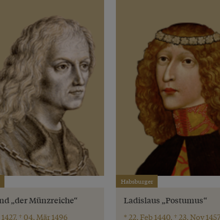
Habsburger
nd „der Münzreiche“
Ladislaus „Postumus“
 1427, † 04. Mär 1496
* 22. Feb 1440, † 23. Nov 145