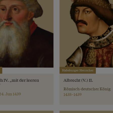
Habsburger Herrscher
h IV. „mit der leeren
Albrecht (V.) II.
“
Römisch-deutscher König
 24. Jun 1439
1438–1439