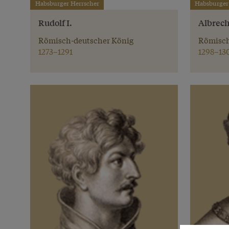
Habsburger Herrscher
Habsburger
Rudolf I.
Albrecht
Römisch-deutscher König
Römisch
1273–1291
1298–13