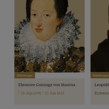
Habsburger
Habsburger
Eleonore Gonzaga von Mantua
Leopold
* 23. Sep 1598, † 27. Jun 1655
Erzherzo