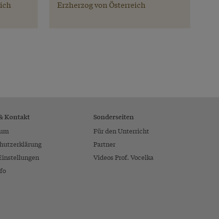
eich
Erzherzog von Österreich
 & Kontakt
Sonderseiten
sum
Für den Unterricht
hutzerklärung
Partner
Einstellungen
Videos Prof. Vocelka
fo