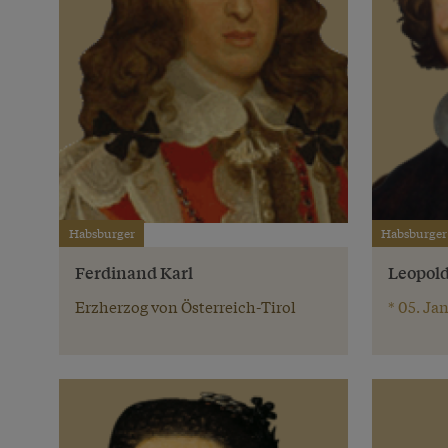
Habsburger
Habsburger
Ferdinand Karl
Leopol
Erzherzog von Österreich-Tirol
* 05. Jan