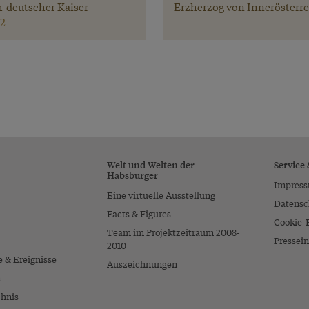
-deutscher Kaiser
Erzherzog von Innerösterr
2
Welt und Welten der
Service
Habsburger
Impres
Eine virtuelle Ausstellung
Datensc
Facts & Figures
Cookie-
Team im Projektzeitraum 2008-
Pressein
2010
e & Ereignisse
Auszeichnungen
n
chnis