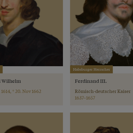
Habsburger Herrscher
d Wilhelm
Ferdinand III.
 1614, † 20. Nov 1662
Römisch-deutscher Kaiser
1637–1657