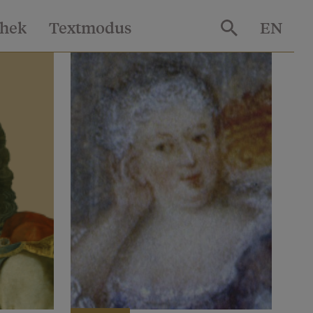
thek
Textmodus
EN