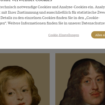
 technisch notwendige Cookies und Analyse-Cookies ein. Anal
t mit Ihrer Zustimmung und ausschließlich für statistische Zwe
Details zu den einzelnen Cookies finden Sie in den „Cookie-
 Herrscher
Habsburger
gen“. Weitere Informationen finden Sie in unserer Datenschutze
I.
Karl II.
Cookie-Einstellungen
Alles 
-deutscher Kaiser
König von Spanien
1