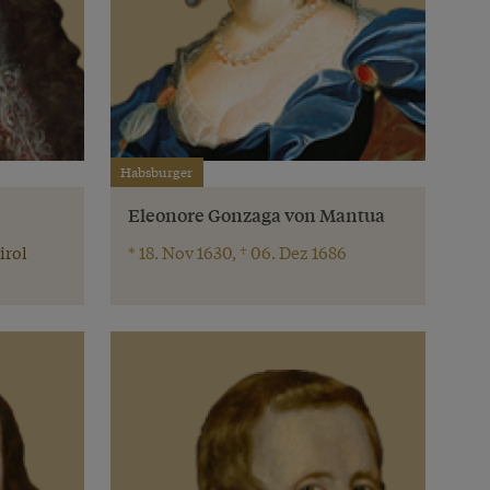
Habsburger
Eleonore Gonzaga von Mantua
irol
* 18. Nov 1630, † 06. Dez 1686