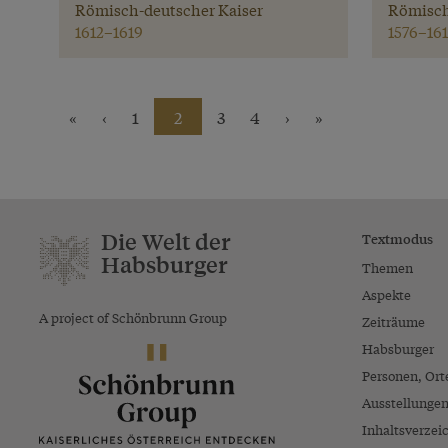
Römisch-deutscher Kaiser
Römisch
1612–1619
1576–161
«
‹
1
2
3
4
›
»
Die Welt der
Textmodus
Habsburger
Themen
Aspekte
A project of Schönbrunn Group
Zeiträume
Habsburger
Personen, Ort
Ausstellunge
Inhaltsverzei