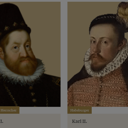
 Herrscher
Habsburger
I.
Karl II.