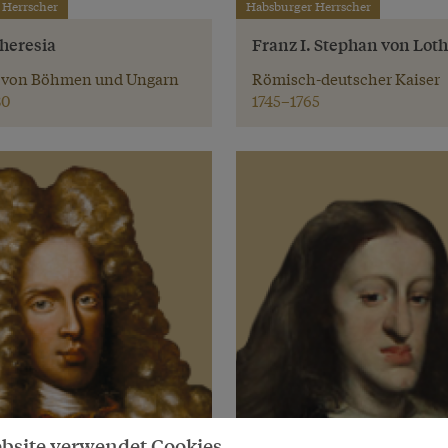
 Herrscher
Habsburger Herrscher
heresia
Franz I. Stephan von Lot
 von Böhmen und Ungarn
Römisch-deutscher Kaiser
80
1745–1765
bsite verwendet Cookies