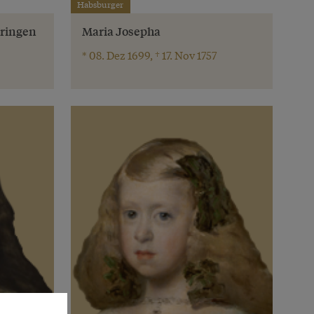
Habsburger
hringen
Maria Josepha
* 08. Dez 1699, † 17. Nov 1757