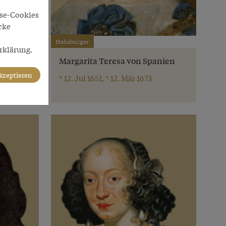
yse-Cookies
cke
Habsburger
rklärung.
Margarita Teresa von Spanien
akzeptieren
* 12. Jul 1651, † 12. Mär 1673