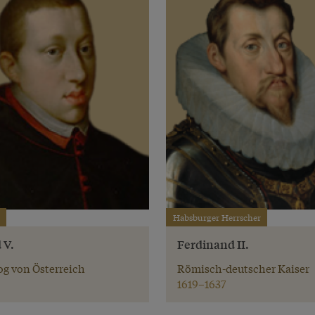
Habsburger Herrscher
 V.
Ferdinand II.
g von Österreich
Römisch-deutscher Kaiser
1619–1637