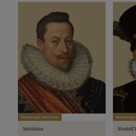
Habsburger Herrscher
Habsburger
Matthias
Rudolf I