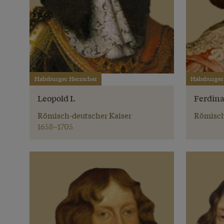
Habsburger Herrscher
Habsburger
Leopold I.
Ferdina
Römisch-deutscher Kaiser
Römisch
1658–1705