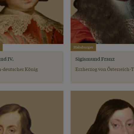
Habsburger
nd IV.
Sigismund Franz
-deutscher König
Erzherzog von Österreich-T