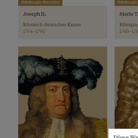
Habsburger Herrscher
Habsburger
Joseph II.
Maria T
Römisch-deutscher Kaiser
Königin
1764–1790
1740–17
Diese We