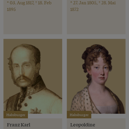
* 03. Aug 1817, † 18. Feb
* 27. Jan 1805, † 28. Mai
1895
1872
Habsburger
Habsburger
Franz Karl
Leopoldine