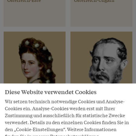
Diese Website verwendet Cookies
Wir setzen technisch notwendige Cookies und Analyse-
Cookies ein. Analyse-Cookies werden erst mit Ihrer
Habsburger
Habsburger
Zustimmung und ausschließlich für statistische Zwecke
Elisabeth
Karl Ludwig
verwendet. Details zu den einzelnen Cookies finden Sie in
den „Cookie-Einstellungen“. Weitere Informationen
* 24. Dez 1837, † 10. Sep
Erzherzog von