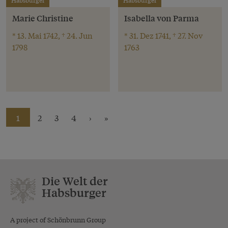
Habsburger
Habsburger
Marie Christine
Isabella von Parma
* 13. Mai 1742, † 24. Jun
* 31. Dez 1741, † 27. Nov
1798
1763
1
2
3
4
›
»
Die Welt der
Habsburger
A project of Schönbrunn Group