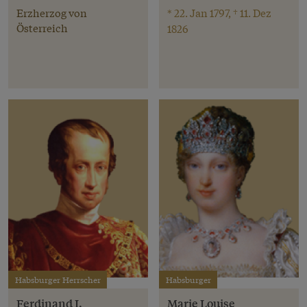
Erzherzog von
* 22. Jan 1797, † 11. Dez
Österreich
1826
Habsburger Herrscher
Habsburger
Ferdinand I.
Marie Louise