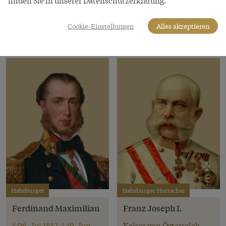
finden Sie in unserer Datenschutzerklärung.
Österreich
1898
Cookie-Einstellungen
Alles akzeptieren
Habsburger
Habsburger Herrscher
Ferdinand Maximilian
Franz Joseph I.
* 06. Jul 1832, † 19. Jun
Kaiser von Österreich