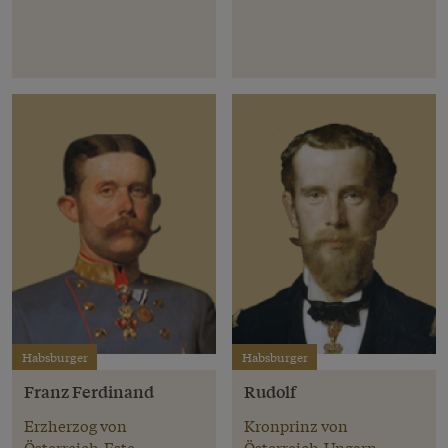
Habsburger
Habsburger
Franz Ferdinand
Rudolf
Erzherzog von
Kronprinz von
Österreich-Este
Österreich-Ungarn