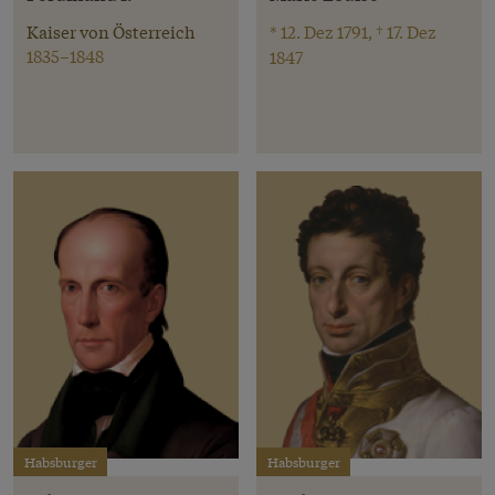
Kaiser von Österreich
* 12. Dez 1791, † 17. Dez
1835–1848
1847
Habsburger
Habsburger