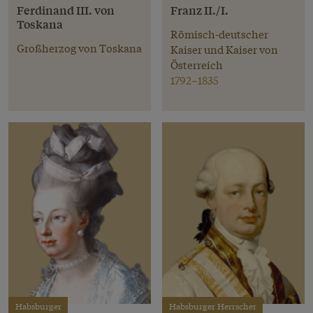
Ferdinand III. von
Franz II./I.
Toskana
Römisch-deutscher
Großherzog von Toskana
Kaiser und Kaiser von
Österreich
1792–1835
Habsburger
Habsburger Herrscher