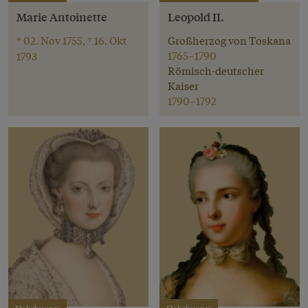
Marie Antoinette
Leopold II.
* 02. Nov 1755, † 16. Okt
Großherzog von Toskana
1765–1790
1793
Römisch-deutscher
Kaiser
1790–1792