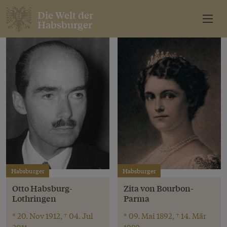
Die Welt der
Habsburger
Habsburger
Habsburger
Otto Habsburg-
Zita von Bourbon-
Lothringen
Parma
* 20. Nov 1912, † 04. Jul
* 09. Mai 1892, † 14. Mär