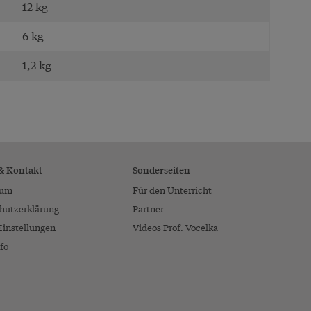
12 kg
6 kg
1,2 kg
 & Kontakt
Sonderseiten
sum
Für den Unterricht
hutzerklärung
Partner
Einstellungen
Videos Prof. Vocelka
fo