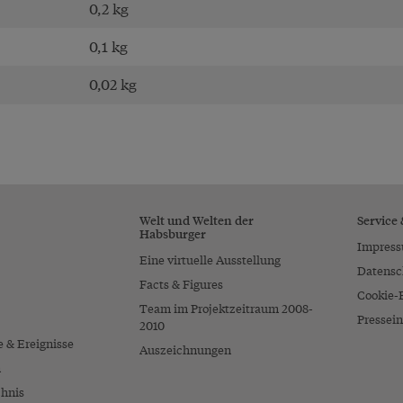
0,2 kg
0,1 kg
0,02 kg
Welt und Welten der
Service
Habsburger
Impres
Eine virtuelle Ausstellung
Datensc
Facts & Figures
Cookie-
Team im Projektzeitraum 2008-
Pressein
2010
e & Ereignisse
Auszeichnungen
n
chnis